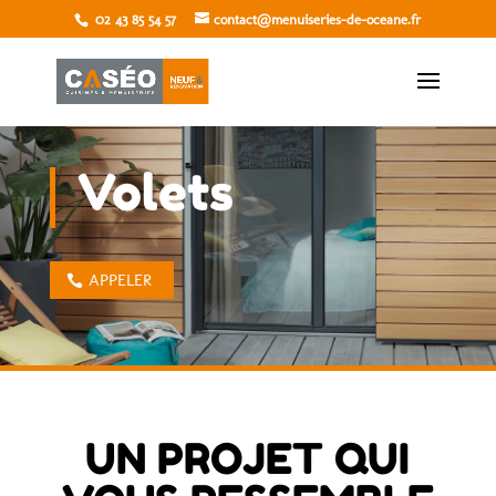
02 43 85 54 57
contact@menuiseries-de-oceane.fr
Volets
APPELER
UN PROJET QUI