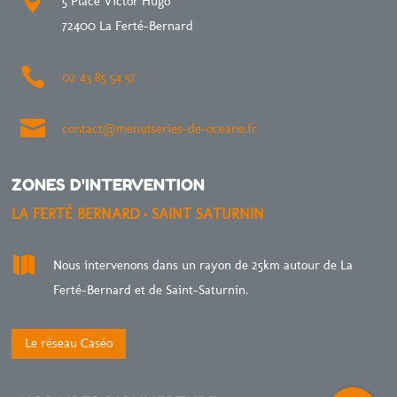

5 Place Victor Hugo
72400 La Ferté-Bernard

02 43 85 54 57

contact@menuiseries-de-oceane.fr
ZONES D'INTERVENTION
LA FERTÉ BERNARD • SAINT SATURNIN

Nous intervenons dans un rayon de 25km autour de La
Ferté-Bernard et de Saint-Saturnin.
Le réseau Caséo