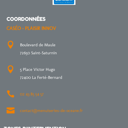
COORDONNÉES
CASÉO • PLAISIR INNOV

Boulevard de Maule
72650 Saint-Saturnin

5 Place Victor Hugo
72400 La Ferté-Bernard

02 43 85 54 57

contact@menuiseries-de-oceane.fr