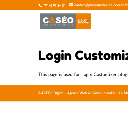
02 43 85 54 57
contact@menuiseries-de-oceane.fr
ACCUEIL
A
Login Customi
This page is used for Login Customizer plugin
©
ARTEO Digital - Agence Web & Communication - Le M